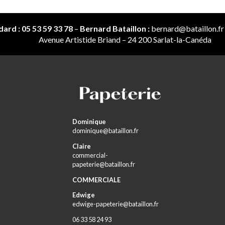
ard : 05 53 59 33 78
–
Bernard Bataillon :
bernard@bataillon.fr
Avenue Artistide Briand – 24 200 Sarlat-la-Canéda
Dominique
dominique@bataillon.fr
Claire
commercial-
papeterie@bataillon.fr
COMMERCIALE
Edwige
edwige-papeterie@bataillon.fr
06 33 58 24 93