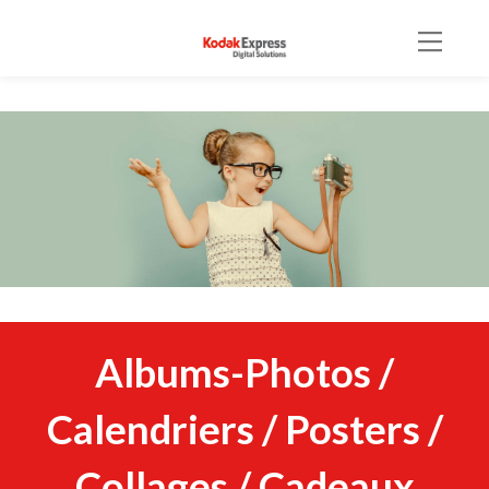
Aller
au
|||
contenu
Albums-Photos /
Calendriers / Posters /
Collages / Cadeaux