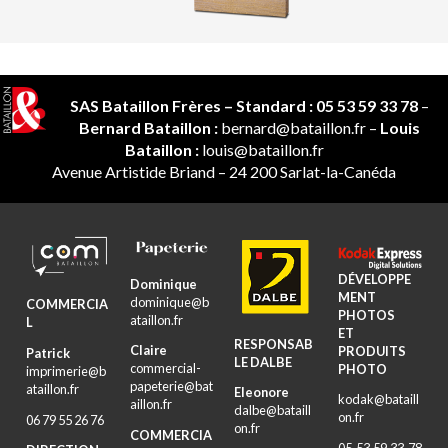
SAS Bataillon Frères
– Standard : 05 53 59 33 78
–
Bernard Bataillon :
bernard@bataillon.fr
–
Louis
Bataillon :
louis@bataillon.fr
Avenue Artistide Briand – 24 200 Sarlat-la-Canéda
DÉVELOPPE
Dominique
MENT
dominique@b
COMMERCIA
PHOTOS
ataillon.fr
L
ET
RESPONSAB
Claire
PRODUITS
Patrick
LE DALBE
commercial-
PHOTO
imprimerie@b
papeterie@bat
ataillon.fr
Eleonore
kodak@bataill
aillon.fr
dalbe@bataill
on.fr
06 79 55 26 76
on.fr
COMMERCIA